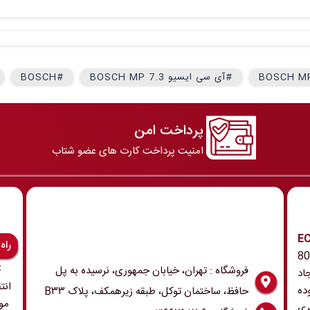
#آی سی ایسیو BOSCH MP 7.3
#BOSCH
پرداخت امن
امنیت پرداخت کارت های عضو شتاب
رونیک و ECU
راه
 همچنین ابزار و تجهیزات مربوطه در دهه 80
ت
فروشگاه : تهران، خیابان جمهوری، نرسیده به پل
اد
انت
ده
حافظ، ساختمان توکل، طبقه زیرهمکف، پلاک B۳۳
مو
ری