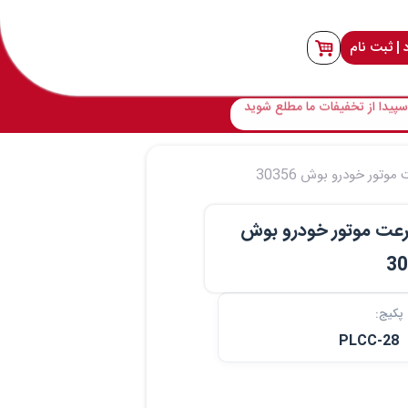
 | ثبت نام
پیدا از تخفیفات ما مطلع شوید
تور خودرو بوش 30356
عت موتور خودرو بوش
3
پکیج:
PLCC-28