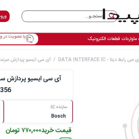
ورود
با عضویت در وس
 ما
واردات قطعات الکترونیک
 سی رابط دیتا - DATA INTERFACE IC
آی سی ایسیو پردازش سرعت مو
آی سی ایسیو پردازش سر
0356
سازنده IC:
Bosch
قیمت خرید
۷۷۰,۰۰۰ تومان