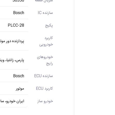
سریال قطعه
30356
سازنده IC
Bosch
پکیج
PLCC-28
کاربرد
پردازنده دور موتو
خودرویی
خودروهای
پارس، زانتیا، وی
رایج
سازنده ECU
Bosch
کاربرد ECU
موتور
خودرو ساز
ایران خودرو، سای