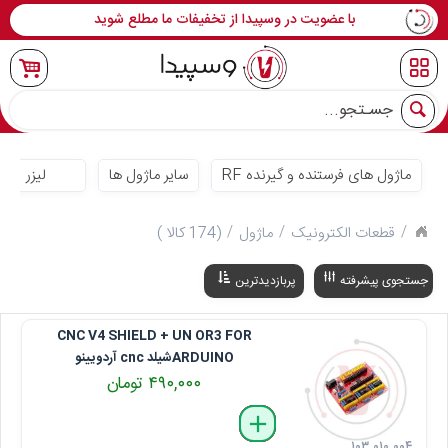
با عضویت در وسپیدا از تخفیفات ما مطلع شوید
جو
ماژول های فرستنده و گیرنده RF
سایر ماژول ها
لیزر
قطعات الکترونیک
ماژول
(174 کالا )
جستجوی پیشرفته
پربازدیدترین
CNC V4 SHIELD + UN OR3 FOR
ARDUINOشیلد cnc آردویینو
۴۹۰,۰۰۰ تومان
delete
remove
add
۱۰۳ ۰۱۰ ۰۰۴