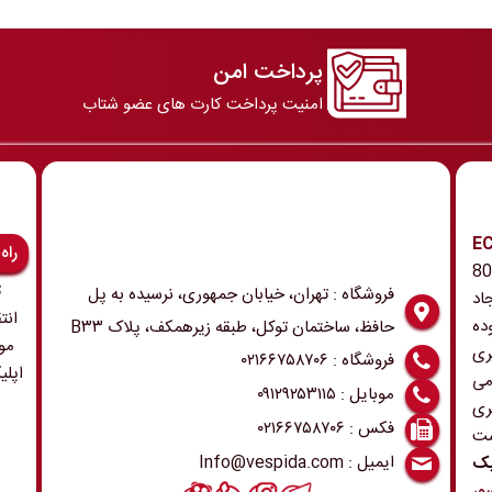
پرداخت امن
امنیت پرداخت کارت های عضو شتاب
رونیک و ECU
راه
 همچنین ابزار و تجهیزات مربوطه در دهه 80
ت
فروشگاه : تهران، خیابان جمهوری، نرسیده به پل
اد
انت
ده
حافظ، ساختمان توکل، طبقه زیرهمکف، پلاک B۳۳
مو
ری
فروشگاه : ۰۲۱۶۶۷۵۸۷۰۶
اپلی
می
موبایل : ۰۹۱۲۹۲۵۳۱۱۵
ری
فکس : ۰۲۱۶۶۷۵۸۷۰۶
ست
ایمیل : Info@vespida.com
یک
ور