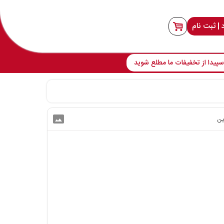
 | ثبت نام
پیدا از تخفیفات ما مطلع شوید
photo_size_select_actual
ین