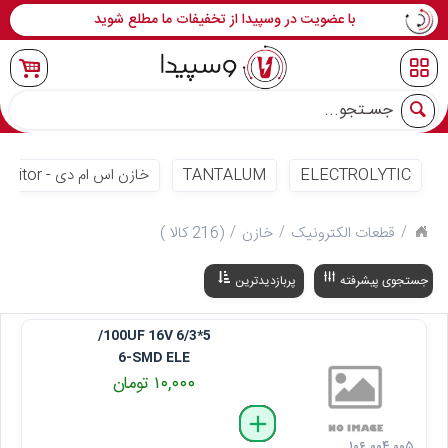
با عضویت در وسپیدا از تخفیفات ما مطلع شوید
جو
ELECTROLYTIC
TANTALUM
خازن اس ام دی - SMD Capacitor
قطعات الکترونیک
خازن
(216 کالا )
جستجوی پیشرفته
پربازدیدترین
100UF 16V 6/3*5/
6-SMD ELE
۱۰,۰۰۰ تومان
delete
remove
add
۱۰۶ ۰۰۴ ۰۰۵