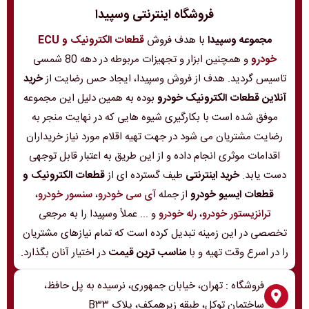
فروشگاه اینترنتی وسپیدا
مجموعه وسپیدا
با هدف فروش
قطعات الکترونیک و ECU
خودرو
و همچنین ابزار و تجهیزات مربوطه در دهه 80 شمسی
تاسیس گردید. هدف از فروش وسپیدا، ایجاد حس رضایت از
خرید
آنلاین قطعات الکترونیک خودرو
بوده به همین دلیل این مجموعه
موفق شده است با بکارگیری شیوه هایی که در نهایت منجر به
رضایت مشتریان می شود در جهت تهیه اقلام مورد نیاز خریداران
اقدامات موثری انجام داده و از این طریق به اعتبار قابل توجهی
دست یابد.
خرید اینترنتی
طیف گسترده ای از
قطعات الکترونیک و
قطعات ایسیو خودرو
از جمله
آی سی خودرو
،
سنسور خودرو
،
ترانزیستور خودرو
،
رله خودرو
و ... عملاً وسپیدا را به مرجعی
تخصصی در این زمینه تبدیل کرده است که تمام نیازهای مشتریان
را در اسرع وقت تهیه و با
مناسب ترین قیمت
در اختیار آنان بگذارد.
فروشگاه : تهران، خیابان جمهوری، نرسیده به پل حافظ،
ساختمان توکل، طبقه زیرهمکف، پلاک B۳۳