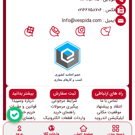
فکس : ۰۲۱۶۶۷۵۸۷۰۶
ایمیل : Info@vespida.com
راه های ارتباطی
ثبت سفارش
بیشتر بدانید
تماس با ما
شرایط مرجوعی
درباره وسپیدا
انتقاد و پیشنهاد
پیگیری مرسولات
قوانین و مقررات
موقعیت مکانی
راهنمای خرید
حریم خصوصی
اپلیکیشن اندروید
واردات قطعات الکترونیک
راهنمای ثبت‌نام
تمامی حقوق این سایت متعلق به وسپیدا میباشد و هر گونه کپی برداری
پیگرد قانونی دارد
دسته بندی
صفحه اصلی
واردات کالا
ورود