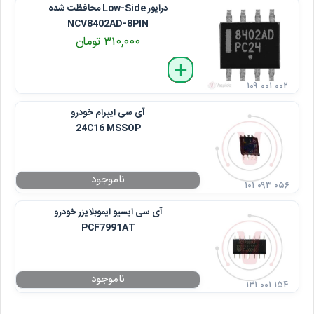
درایور Low-Side محافظت ‌شده
NCV8402AD-8PIN
۳۱۰,۰۰۰ تومان
delete
remove
add
۱۰۹ ۰۰۱ ۰۰۲
آی سی ایپرام خودرو
24C16 MSSOP
۱۰۱ ۰۹۳ ۰۵۶
آی سی ایسیو ایموبلایزر خودرو
PCF7991AT
۱۳۱ ۰۰۱ ۱۵۴