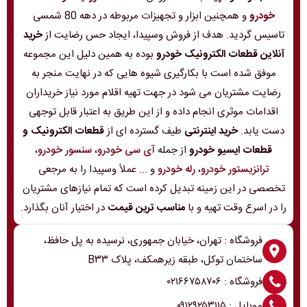
خودرو
و همچنین ابزار و تجهیزات مربوطه در دهه 80 شمسی
تاسیس گردید. هدف از فروش وسپیدا، ایجاد حس رضایت از
خرید
آنلاین قطعات الکترونیک خودرو
بوده به همین دلیل این مجموعه
موفق شده است با بکارگیری شیوه هایی که در نهایت منجر به
رضایت مشتریان می شود در جهت تهیه اقلام مورد نیاز خریداران
اقدامات موثری انجام داده و از این طریق به اعتبار قابل توجهی
دست یابد.
خرید اینترنتی
طیف گسترده ای از
قطعات الکترونیک و
قطعات ایسیو خودرو
از جمله
آی سی خودرو
،
سنسور خودرو
،
ترانزیستور خودرو
،
رله خودرو
و ... عملاً وسپیدا را به مرجعی
تخصصی در این زمینه تبدیل کرده است که تمام نیازهای مشتریان
را در اسرع وقت تهیه و با
مناسب ترین قیمت
در اختیار آنان بگذارد.
فروشگاه : تهران، خیابان جمهوری، نرسیده به پل حافظ،
ساختمان توکل، طبقه زیرهمکف، پلاک B۳۳
فروشگاه : ۰۲۱۶۶۷۵۸۷۰۶
موبایل : ۰۹۱۲۹۲۵۳۱۱۵