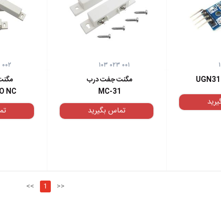
 ۰۰۲
۱۰۳ ۰۲۳ ۰۰۱
UGN31
مگنت جفت درب
مگنت
O NC
MC-31
یرید
تماس بگیرید
تم
<<
1
>>