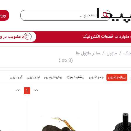
ورود
با عضویت در وس
 ما
واردات قطعات الکترونیک
نیک
ماژول
سایر ماژول ها
(8 کالا )
پربازدیدترین
جدیدترین
پیشنهاد ویژه
پرفروش‌ترین‌
ارزان‌ترین
گران‌ترین
<<
1
>>