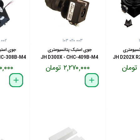
 ۰۰۲
۱۰۳ ۰۲۰ ۰۰۳
نسیومتری
جوی استیک پتانسیومتری
جوی استی
CHC-308B-M4
JH D300X - CHC-409B-M4
JH D202X R
۲,۲۷۰,۰۰۰ تومان
,۱۰۰,۰۰۰
delete
remove
add
delete
remove
add