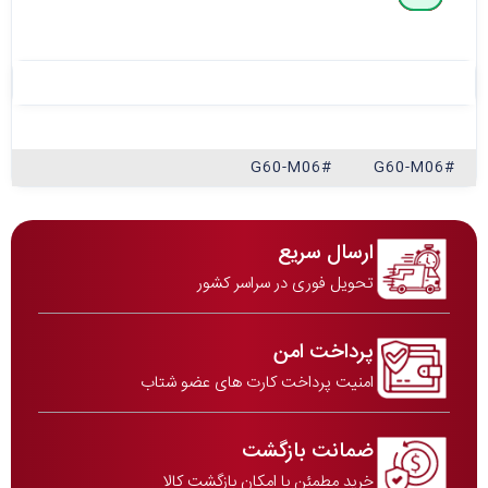
#G60-M06
#G60-M06
ارسال سریع
تحویل فوری در سراسر کشور
پرداخت امن
امنیت پرداخت کارت های عضو شتاب
ضمانت بازگشت
خرید مطمئن با امکان بازگشت کالا