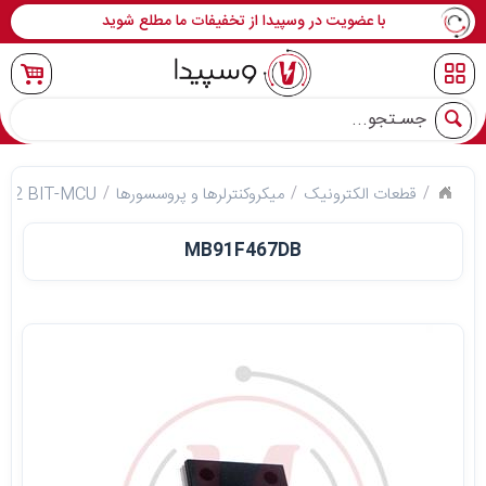
با عضویت در وسپیدا از تخفیفات ما مطلع شوید
جو
قطعات الکترونیک
میکروکنترلرها و پروسسورها
s 32 BIT-MCU
MB91F467DB