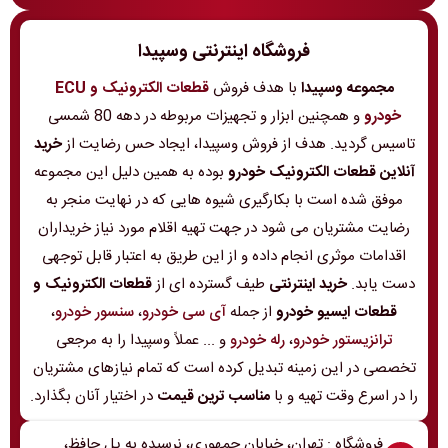
فروشگاه اینترنتی وسپیدا
مجموعه وسپیدا
با هدف فروش
قطعات الکترونیک و ECU
خودرو
و همچنین ابزار و تجهیزات مربوطه در دهه 80 شمسی
تاسیس گردید. هدف از فروش وسپیدا، ایجاد حس رضایت از
خرید
آنلاین قطعات الکترونیک خودرو
بوده به همین دلیل این مجموعه
موفق شده است با بکارگیری شیوه هایی که در نهایت منجر به
رضایت مشتریان می شود در جهت تهیه اقلام مورد نیاز خریداران
اقدامات موثری انجام داده و از این طریق به اعتبار قابل توجهی
دست یابد.
خرید اینترنتی
طیف گسترده ای از
قطعات الکترونیک و
قطعات ایسیو خودرو
از جمله
آی سی خودرو
،
سنسور خودرو
،
ترانزیستور خودرو
،
رله خودرو
و ... عملاً وسپیدا را به مرجعی
تخصصی در این زمینه تبدیل کرده است که تمام نیازهای مشتریان
را در اسرع وقت تهیه و با
مناسب ترین قیمت
در اختیار آنان بگذارد.
فروشگاه : تهران، خیابان جمهوری، نرسیده به پل حافظ،