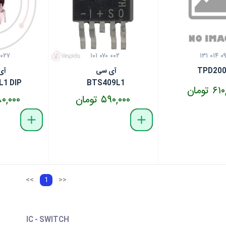
 ۰۲۷
۱۰۱ ۰۷۰ ۰۰۲
۱۳۱ ۰۱۴ ۰
TPD200
آی سی
آی
L1 DIP
BTS409L1
 تومان
۵۹۰,۰۰۰ تومان
۹۸۰,۰۰۰ ت
delete
remove
add
delete
remove
add
<<
1
>>
IC - SWITCH