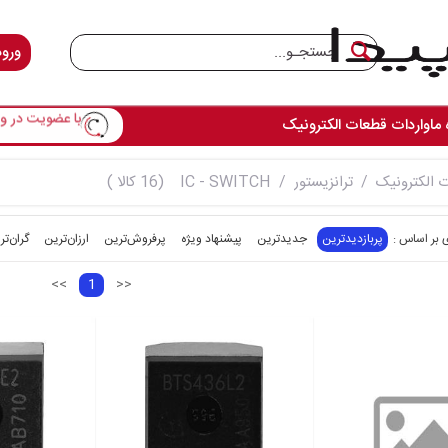
ورود
 ما
واردات قطعات الکترونیک
تمامی ق
 الکترونیک
ترانزیستور
IC - SWITCH
(16 کالا )
پربازدیدترین
جدیدترین
پیشنهاد ویژه
پرفروش‌ترین‌
ارزان‌ترین
گران‌تر
<<
1
>>