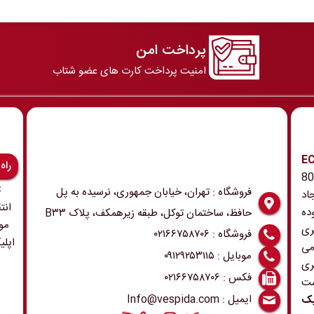
پرداخت امن
امنیت پرداخت کارت های عضو شتاب
رونیک و ECU
راه
 همچنین ابزار و تجهیزات مربوطه در دهه 80
ت
فروشگاه : تهران، خیابان جمهوری، نرسیده به پل
اد
انت
ده
حافظ، ساختمان توکل، طبقه زیرهمکف، پلاک B۳۳
مو
ری
فروشگاه : ۰۲۱۶۶۷۵۸۷۰۶
اپلی
می
موبایل : ۰۹۱۲۹۲۵۳۱۱۵
ری
فکس : ۰۲۱۶۶۷۵۸۷۰۶
ست
ایمیل : Info@vespida.com
یک