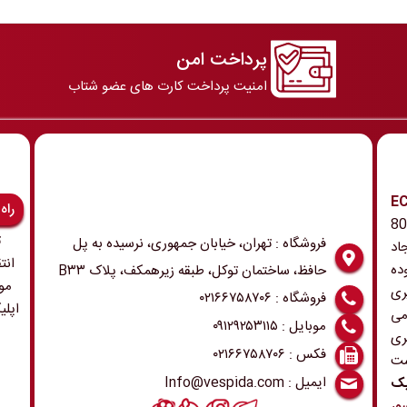
پرداخت امن
امنیت پرداخت کارت های عضو شتاب
رونیک و ECU
راه
 همچنین ابزار و تجهیزات مربوطه در دهه 80
ت
فروشگاه : تهران، خیابان جمهوری، نرسیده به پل
اد
انت
ده
حافظ، ساختمان توکل، طبقه زیرهمکف، پلاک B۳۳
مو
ری
فروشگاه : ۰۲۱۶۶۷۵۸۷۰۶
اپلی
می
موبایل : ۰۹۱۲۹۲۵۳۱۱۵
ری
فکس : ۰۲۱۶۶۷۵۸۷۰۶
ست
ایمیل : Info@vespida.com
یک
ور