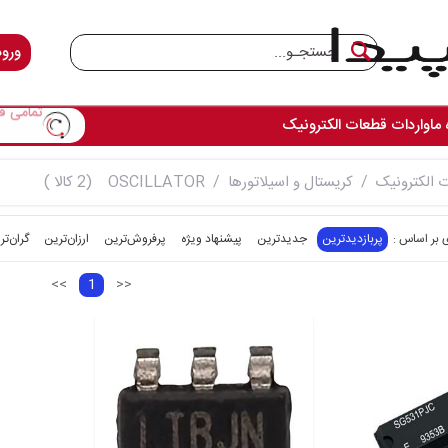
ورود
تمامی ق
 ما
واردات قطعات الکترونیک
 الکترونیک
کریستال و اسیلاتورها
OSCILLATOR
(2 کالا )
پربازدیدترین
جدیدترین
پیشنهاد ویژه
پرفروش‌ترین‌
ارزان‌ترین
گران‌تر
<<
1
>>