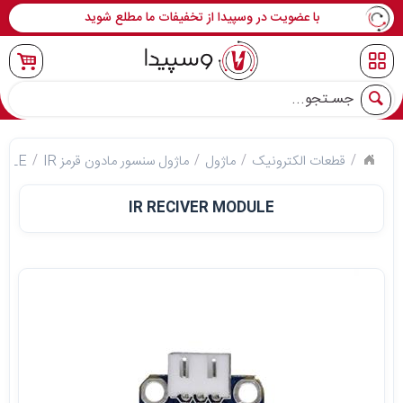
با عضویت در وسپیدا از تخفیفات ما مطلع شوید
جو
قطعات الکترونیک
ماژول
ماژول سنسور مادون قرمز IR
DULE
IR RECIVER MODULE