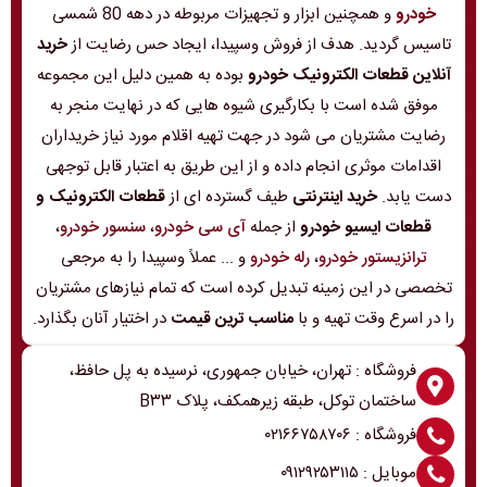
خودرو
و همچنین ابزار و تجهیزات مربوطه در دهه 80 شمسی
تاسیس گردید. هدف از فروش وسپیدا، ایجاد حس رضایت از
خرید
آنلاین قطعات الکترونیک خودرو
بوده به همین دلیل این مجموعه
موفق شده است با بکارگیری شیوه هایی که در نهایت منجر به
رضایت مشتریان می شود در جهت تهیه اقلام مورد نیاز خریداران
اقدامات موثری انجام داده و از این طریق به اعتبار قابل توجهی
دست یابد.
خرید اینترنتی
طیف گسترده ای از
قطعات الکترونیک و
قطعات ایسیو خودرو
از جمله
آی سی خودرو
،
سنسور خودرو
،
ترانزیستور خودرو
،
رله خودرو
و ... عملاً وسپیدا را به مرجعی
تخصصی در این زمینه تبدیل کرده است که تمام نیازهای مشتریان
را در اسرع وقت تهیه و با
مناسب ترین قیمت
در اختیار آنان بگذارد.
فروشگاه : تهران، خیابان جمهوری، نرسیده به پل حافظ،
ساختمان توکل، طبقه زیرهمکف، پلاک B۳۳
فروشگاه : ۰۲۱۶۶۷۵۸۷۰۶
موبایل : ۰۹۱۲۹۲۵۳۱۱۵