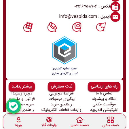
فکس : ۰۲۱۶۶۷۵۸۷۰۶
ایمیل : Info@vespida.com
راه های ارتباطی
ثبت سفارش
بیشتر بدانید
تماس با ما
شرایط مرجوعی
درباره وسپیدا
انتقاد و پیشنهاد
پیگیری مرسولات
قوانین و مقررات
موقعیت مکانی
راهنمای خرید
حریم خصوصی
اپلیکیشن اندروید
واردات قطعات الکترونیک
راهنمای ثبت‌نام
تمامی حقوق این سایت متعلق به وسپیدا میباشد و هر گونه کپی برداری
پیگرد قانونی دارد
دسته بندی
صفحه اصلی
واردات کالا
ورود