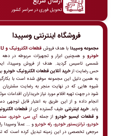
ارسال سریع
تحویل فوری در سراسر کشور
فروشگاه اینترنتی وسپیدا
مجموعه وسپیدا
با هدف فروش
قطعات الکت
خودرو
و
شمسی تاسیس گردید. هدف از فروش وسپیدا، ایج
حس رضایت از
خرید آنلاین قطعات الکترونیک خودرو
بو
به همین دلیل این مجموعه موفق شده است با بکارگی
شیوه هایی که در نهایت منجر به رضایت مشتریان 
شود در جهت تهیه اقلام مورد نیاز خریداران اقدامات موث
انجام داده و از این طریق به اعتبار قابل توجهی د
یابد.
خرید اینترنتی
طیف گسترده ای از
قطعات الکترون
و قطعات ایسیو خودرو
از جمله
آی سی خودرو
،
سنس
خودرو
،
ترانزیستور خودرو
،
رله خودرو
و ... عملاً وسپیدا را
مرجعی تخصصی در این زمینه تبدیل کرده است که تم