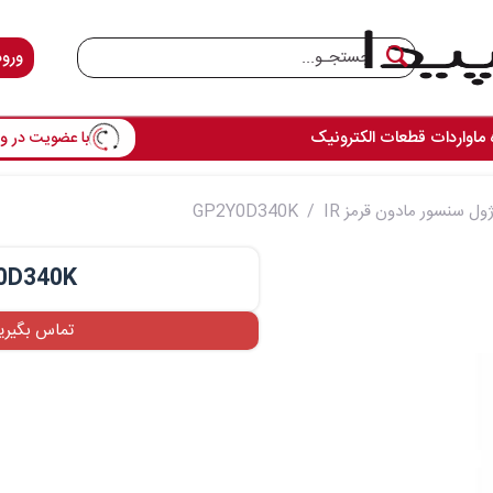
ورود
با عضویت در وس
 ما
واردات قطعات الکترونیک
ول سنسور مادون قرمز IR
GP2Y0D340K
0D340K
تماس بگیری