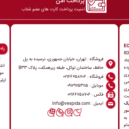
پرداخت امن
امنیت پرداخت کارت های عضو شتاب
رونیک و ECU
راه
 همچنین ابزار و تجهیزات مربوطه در دهه 80
ت
فروشگاه : تهران، خیابان جمهوری، نرسیده به پل
اد
انت
ده
حافظ، ساختمان توکل، طبقه زیرهمکف، پلاک B۳۳
مو
ری
فروشگاه : ۰۲۱۶۶۷۵۸۷۰۶
اپلی
می
موبایل : ۰۹۱۲۹۲۵۳۱۱۵
ری
فکس : ۰۲۱۶۶۷۵۸۷۰۶
ست
ایمیل : Info@vespida.com
یک
ور
 به
ام