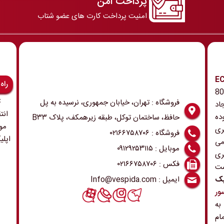
پرداخت امن
امنیت پرداخت کارت های عضو شتاب
رونیک و ECU
راه
 همچنین ابزار و تجهیزات مربوطه در دهه 80
ت
فروشگاه : تهران، خیابان جمهوری، نرسیده به پل
اد
انت
ده
حافظ، ساختمان توکل، طبقه زیرهمکف، پلاک B۳۳
مو
ری
فروشگاه : ۰۲۱۶۶۷۵۸۷۰۶
اپلی
می
موبایل : ۰۹۱۲۹۲۵۳۱۱۵
ری
فکس : ۰۲۱۶۶۷۵۸۷۰۶
ست
ایمیل : Info@vespida.com
یک
ور
 به
ام