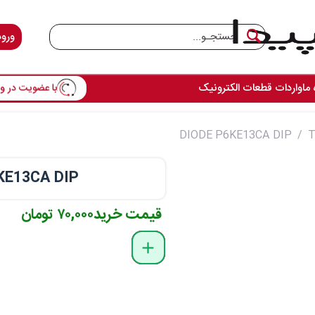
ورود
با عضویت در وس
 ما
واردات قطعات الکترونیک
DIODE P6KE13CA DIP
KE13CA DIP
قیمت خرید
۷۰,۰۰۰ تومان
delete
remove
add