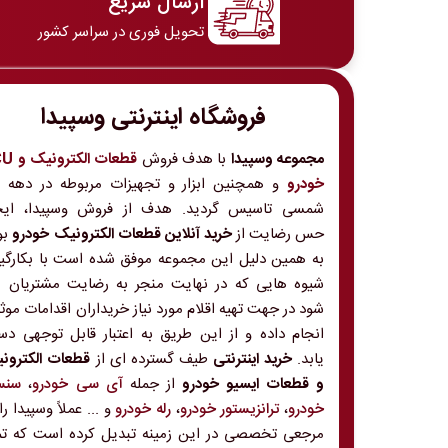
ارسال سریع
تحویل فوری در سراسر کشور
فروشگاه اینترنتی وسپیدا
مجموعه وسپیدا
با هدف فروش
قطعات الکت
خودرو
و
شمسی تاسیس گردید. هدف از فروش وسپیدا، ایج
حس رضایت از
خرید آنلاین قطعات الکترونیک خودرو
بو
به همین دلیل این مجموعه موفق شده است با بکارگی
شیوه هایی که در نهایت منجر به رضایت مشتریان 
شود در جهت تهیه اقلام مورد نیاز خریداران اقدامات موث
انجام داده و از این طریق به اعتبار قابل توجهی د
یابد.
خرید اینترنتی
طیف گسترده ای از
قطعات الکترون
و قطعات ایسیو خودرو
از جمله
آی سی خودرو
،
سنس
خودرو
،
ترانزیستور خودرو
،
رله خودرو
و ... عملاً وسپیدا را
مرجعی تخصصی در این زمینه تبدیل کرده است که تم