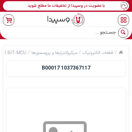
با عضویت در وسپیدا از تخفیفات ما مطلع شوید
جو
قطعات الکترونیک
میکروکنترلرها و پروسسورها
s 32 BIT-MCU
B00017 1037367117