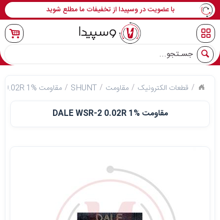
با عضویت در وسپیدا از تخفیفات ما مطلع شوید
جو
قطعات الکترونیک
مقاومت
SHUNT
مقاومت DALE WSR-2 0.02R 1%
مقاومت DALE WSR-2 0.02R 1%