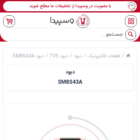
با عضویت در وسپیدا از تخفیفات ما مطلع شوید
جو
قطعات الکترونیک
دیود
دیود TVS
دیود SM8S43A
دیود
SM8S43A