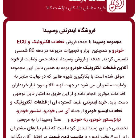
خرید مطمئن با امکان بازگشت کالا
فروشگاه اینترنتی وسپیدا
مجموعه وسپیدا
با هدف فروش
قطعات الکترونیک و ECU
خودرو
و همچنین ابزار و تجهیزات مربوطه در دهه 80 شمسی
تاسیس گردید. هدف از فروش وسپیدا، ایجاد حس رضایت از
خرید
آنلاین قطعات الکترونیک خودرو
بوده به همین دلیل این مجموعه
موفق شده است با بکارگیری شیوه هایی که در نهایت منجر به
رضایت مشتریان می شود در جهت تهیه اقلام مورد نیاز خریداران
اقدامات موثری انجام داده و از این طریق به اعتبار قابل توجهی
دست یابد.
خرید اینترنتی
طیف گسترده ای از
قطعات الکترونیک و
قطعات ایسیو خودرو
از جمله
آی سی خودرو
،
سنسور خودرو
،
ترانزیستور خودرو
،
رله خودرو
و ... عملاً وسپیدا را به مرجعی
تخصصی در این زمینه تبدیل کرده است که تمام نیازهای مشتریان
را در اسرع وقت تهیه و با
مناسب ترین قیمت
در اختیار آنان بگذارد.