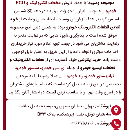
مجموعه وسپیدا
با هدف فروش
قطعات الکترونیک و ECU
خودرو
و همچنین ابزار و تجهیزات مربوطه در دهه 80 شمسی
تاسیس گردید. هدف از فروش وسپیدا، ایجاد حس رضایت از
خرید
آنلاین قطعات الکترونیک خودرو
بوده به همین دلیل این مجموعه
موفق شده است با بکارگیری شیوه هایی که در نهایت منجر به
رضایت مشتریان می شود در جهت تهیه اقلام مورد نیاز خریداران
اقدامات موثری انجام داده و از این طریق به اعتبار قابل توجهی
دست یابد.
خرید اینترنتی
طیف گسترده ای از
قطعات الکترونیک و
قطعات ایسیو خودرو
از جمله
آی سی خودرو
،
سنسور خودرو
،
ترانزیستور خودرو
،
رله خودرو
و ... عملاً وسپیدا را به مرجعی
تخصصی در این زمینه تبدیل کرده است که تمام نیازهای مشتریان
را در اسرع وقت تهیه و با
مناسب ترین قیمت
در اختیار آنان بگذارد.
فروشگاه : تهران، خیابان جمهوری، نرسیده به پل حافظ،
ساختمان توکل، طبقه زیرهمکف، پلاک B۳۳
فروشگاه : ۰۲۱۶۶۷۵۸۷۰۶