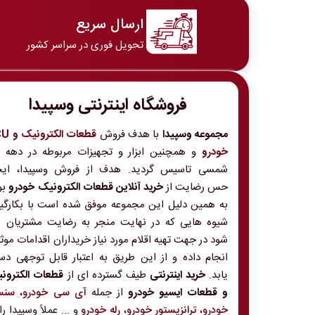
ارسال سریع
تحویل فوری در سراسر کشور
فروشگاه اینترنتی وسپیدا
مجموعه وسپیدا
با هدف فروش
قطعات الکت
خودرو
و
شمسی تاسیس گردید. هدف از فروش وسپیدا، ایج
حس رضایت از
خرید آنلاین قطعات الکترونیک خودرو
بو
به همین دلیل این مجموعه موفق شده است با بکارگی
شیوه هایی که در نهایت منجر به رضایت مشتریان 
شود در جهت تهیه اقلام مورد نیاز خریداران اقدامات موث
انجام داده و از این طریق به اعتبار قابل توجهی د
یابد.
خرید اینترنتی
طیف گسترده ای از
قطعات الکترون
و قطعات ایسیو خودرو
از جمله
آی سی خودرو
،
سنس
خودرو
،
ترانزیستور خودرو
،
رله خودرو
و ... عملاً وسپیدا را