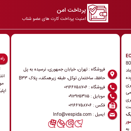
پرداخت امن
امنیت پرداخت کارت های عضو شتاب
رونیک و ECU
راه
 همچنین ابزار و تجهیزات مربوطه در دهه 80
ت
فروشگاه : تهران، خیابان جمهوری، نرسیده به پل
اد
انت
ده
حافظ، ساختمان توکل، طبقه زیرهمکف، پلاک B۳۳
مو
ری
فروشگاه : ۰۲۱۶۶۷۵۸۷۰۶
اپلی
می
موبایل : ۰۹۱۲۹۲۵۳۱۱۵
ری
فکس : ۰۲۱۶۶۷۵۸۷۰۶
ست
ایمیل : Info@vespida.com
یک
ور
 به