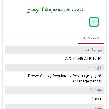
۴۵۰,۰۰۰ تومان
قیمت خرید
delete
remove
add
مشخصات فنی
سریال قطعه
A2C33648 ATIC17 E1
نوع قطعه
رگلاتور ولتاژ (Power Supply Regulator / Power
Management IC)
سازنده IC
Infineon
پکیج