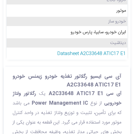
موتور
خودرو ساز
ایران خودرو، سایپا، پارس خودرو
دیتاشیت
Datasheet A2C33648 ATIC17 E1
آی سی ایسیو رگلاتور تغذیه خودرو زیمنس خودرو
A2C33648 ATIC17 E1
آی‌ سی A2C33648 ATIC17 E1
یک
رگلاتور ولتاژ
خودرویی
از نوع
Power Management IC
می‌ باشد
که برای تأمین، تثبیت و توزیع ولتاژ تغذیه در واحد کنترل
موتور مورد استفاده قرار می‌ گیرد. این قطعه به‌ عنوان یکی از
بخش‌ های حیاتی مدار تغذیه، وظیفه محافظت از بخش‌