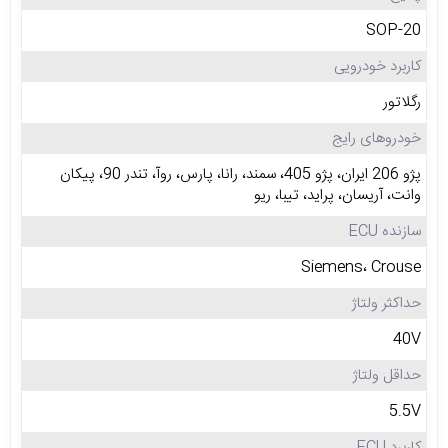
SOP-20
کاربرد خودرویی
رگلاتور
خودروهای رایج
پژو 206 ایران، پژو 405، سمند، رانا، پارس، روآ، تندر 90، پیکان
وانت، آریسان، پراید، تیبا، ریو
سازنده ECU
Siemens، Crouse
حداکثر ولتاژ
40V
حداقل ولتاژ
5.5V
کاربرد ECU