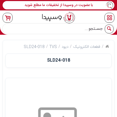
با عضویت در وسپیدا از تخفیفات ما مطلع شوید
جو
قطعات الکترونیک
دیود
TVS
SLD24-018
SLD24-018