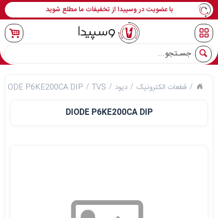
با عضویت در وسپیدا از تخفیفات ما مطلع شوید
جو
قطعات الکترونیک
دیود
TVS
DIODE P6KE200CA DIP
DIODE P6KE200CA DIP