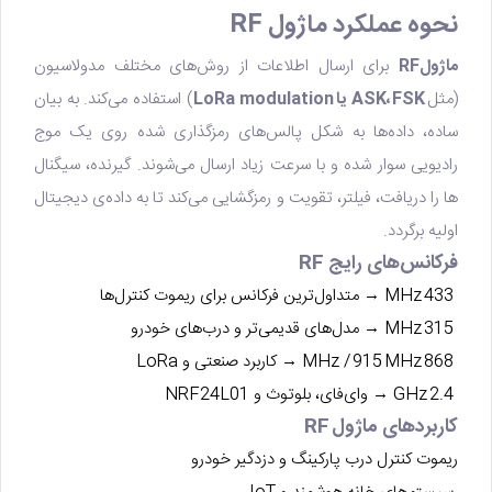
نحوه عملکرد ماژول RF
ماژولRF
برای ارسال اطلاعات از روش‌های مختلف مدولاسیون
(مثل
ASK، FSK یا LoRa modulation
) استفاده می‌کند. به ‌بیان
ساده، داده‌ها به شکل پالس‌های رمزگذاری ‌شده روی یک موج
رادیویی سوار شده و با سرعت زیاد ارسال می‌شوند. گیرنده، سیگنال
ها را دریافت، فیلتر، تقویت و رمزگشایی می‌کند تا به داده‌ی دیجیتال
اولیه برگردد.
فرکانس‌های رایج RF
433 MHz → متداول‌ترین فرکانس برای ریموت کنترل‌ها
315 MHz → مدل‌های قدیمی‌تر و درب‌های خودرو
868 MHz / 915 MHz → کاربرد صنعتی و LoRa
2.4 GHz → وای‌فای، بلوتوث و NRF24L01
کاربردهای ماژول RF
ریموت کنترل درب پارکینگ و دزدگیر خودرو