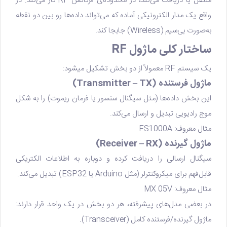
منتقل یا دریافت می‌کند، در محدوده‌ی فرکانس RF کار می‌کند. در
واقع یک مدار الکترونیکی آماده که می‌تواند داده‌ها رو بین دو نقطه
به‌صورت بی‌سیم (Wireless) جابجا کند.
ساختار کلی ماژول RF
یک سیستم RF معمولاً از دو بخش تشکیل میشود:
ماژول فرستنده (Transmitter – TX)
این بخش داده‌ها (مثل سیگنال سنسور یا فرمان ریموت) را به شکل
موج رادیویی تبدیل و ارسال می‌کند.
مثال معروف: FS1000A
ماژول گیرنده (Receiver – RX)
سیگنال ارسالی را دریافت کرده و دوباره به اطلاعات الکتریکی
قابل‌فهم برای میکروکنترلر (مثل Arduino یا ESP32) تبدیل می‌کند.
مثال معروف: MX 05V
در بعضی مدل‌های پیشرفته، هر دو بخش در یک واحد قرار دارند:
ماژول گیرنده/فرستنده کامل (Transceiver).