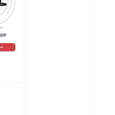
۰۳
0DP
تم