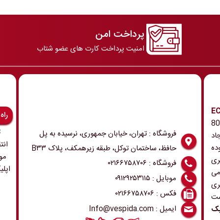
پرداخت امن
امنیت پرداخت کارت های عضو شتاب
رونیک و ECU
راه
 همچنین ابزار و تجهیزات مربوطه در دهه 80
ت
فروشگاه : تهران، خیابان جمهوری، نرسیده به پل
اد
انت
ده
حافظ، ساختمان توکل، طبقه زیرهمکف، پلاک B۳۳
مو
ری
فروشگاه : ۰۲۱۶۶۷۵۸۷۰۶
اپلی
می
موبایل : ۰۹۱۲۹۲۵۳۱۱۵
ری
فکس : ۰۲۱۶۶۷۵۸۷۰۶
ست
ایمیل : Info@vespida.com
یک