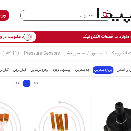
ورود
 ما
واردات قطعات الکترونیک
با عضویت در وس
 الکترونیک
سنسور
سنسور فشار - Pressure Sensors
(11 کالا )
پربازدیدترین
جدیدترین
پیشنهاد ویژه
پرفروش‌ترین‌
ارزان‌ترین
گران‌تر
<<
1
>>