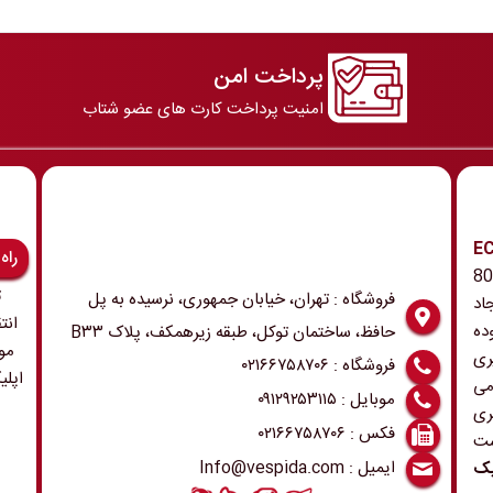
پرداخت امن
امنیت پرداخت کارت های عضو شتاب
رونیک و ECU
راه
 همچنین ابزار و تجهیزات مربوطه در دهه 80
ت
فروشگاه : تهران، خیابان جمهوری، نرسیده به پل
اد
انت
ده
حافظ، ساختمان توکل، طبقه زیرهمکف، پلاک B۳۳
مو
ری
فروشگاه : ۰۲۱۶۶۷۵۸۷۰۶
اپلی
می
موبایل : ۰۹۱۲۹۲۵۳۱۱۵
ری
فکس : ۰۲۱۶۶۷۵۸۷۰۶
ست
ایمیل : Info@vespida.com
یک