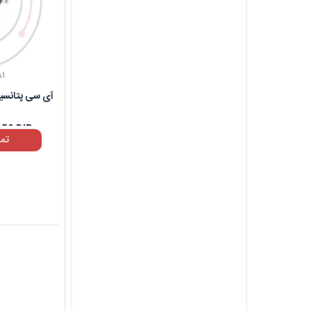
۸۱
50 DIP
تم