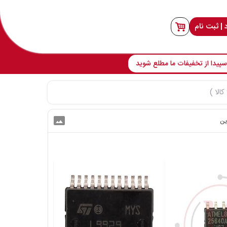
 | ثبت نام
پیدا از تخفیفات ما مطلع شوید
photo_size_select_actual
ین