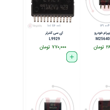
۱۰۱ ۱۱۶ ۰۰۱
۱۳۱ ۰۰۴
پرام خودرو
آی سی کنترلر
L9929
M25640
مان
۷۷۰,۰۰۰ تومان
delete
remove
add