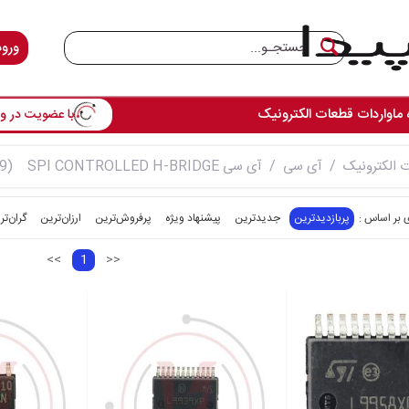
ورود
 ما
واردات قطعات الکترونیک
با عضویت در وس
 الکترونیک
آی سی
آی سی SPI CONTROLLED H-BRIDGE
(9 کالا )
پربازدیدترین
جدیدترین
پیشنهاد ویژه
پرفروش‌ترین‌
ارزان‌ترین
گران‌تر
<<
1
>>