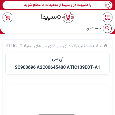
با عضویت در وسپیدا از تخفیفات ما مطلع شوید
جو
قطعات الکترونیک
آی سی
آی سی های متفرقه 2 - OTHER IC
آی سی
SC900696 A2C00645400 ATIC139E0T-A1