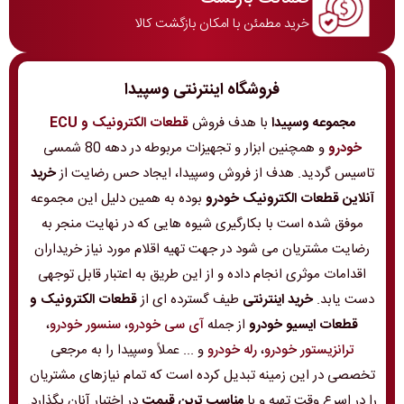
خرید مطمئن با امکان بازگشت کالا
فروشگاه اینترنتی وسپیدا
مجموعه وسپیدا
با هدف فروش
قطعات الکترونیک و ECU
خودرو
و همچنین ابزار و تجهیزات مربوطه در دهه 80 شمسی
تاسیس گردید. هدف از فروش وسپیدا، ایجاد حس رضایت از
خرید
آنلاین قطعات الکترونیک خودرو
بوده به همین دلیل این مجموعه
موفق شده است با بکارگیری شیوه هایی که در نهایت منجر به
رضایت مشتریان می شود در جهت تهیه اقلام مورد نیاز خریداران
اقدامات موثری انجام داده و از این طریق به اعتبار قابل توجهی
دست یابد.
خرید اینترنتی
طیف گسترده ای از
قطعات الکترونیک و
قطعات ایسیو خودرو
از جمله
آی سی خودرو
،
سنسور خودرو
،
ترانزیستور خودرو
،
رله خودرو
و ... عملاً وسپیدا را به مرجعی
تخصصی در این زمینه تبدیل کرده است که تمام نیازهای مشتریان
را در اسرع وقت تهیه و با
مناسب ترین قیمت
در اختیار آنان بگذارد.