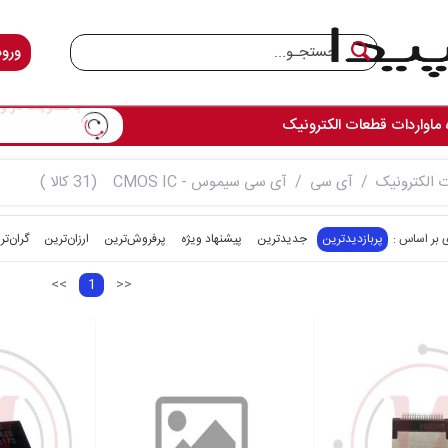
ورود
 ما
واردات قطعات الکترونیک
تمامی ق
 الکترونیک
آی سی
آی سی سیموس - CMOS IC
(31 کالا )
پربازدیدترین
جدیدترین
پیشنهاد ویژه
پرفروش‌ترین‌
ارزان‌ترین
گران‌تر
<<
1
>>