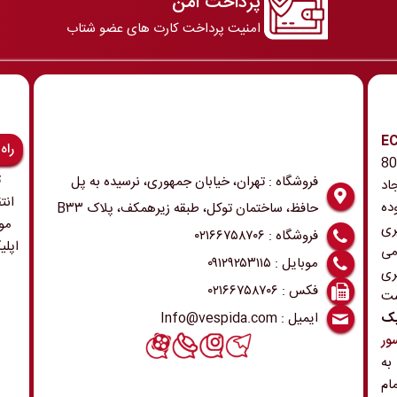
پرداخت امن
امنیت پرداخت کارت های عضو شتاب
رونیک و ECU
راه
 همچنین ابزار و تجهیزات مربوطه در دهه 80
ت
فروشگاه : تهران، خیابان جمهوری، نرسیده به پل
اد
انت
ده
حافظ، ساختمان توکل، طبقه زیرهمکف، پلاک B۳۳
مو
ری
فروشگاه : ۰۲۱۶۶۷۵۸۷۰۶
اپلی
می
موبایل : ۰۹۱۲۹۲۵۳۱۱۵
ری
فکس : ۰۲۱۶۶۷۵۸۷۰۶
ست
ایمیل : Info@vespida.com
یک
ور
 به
ام