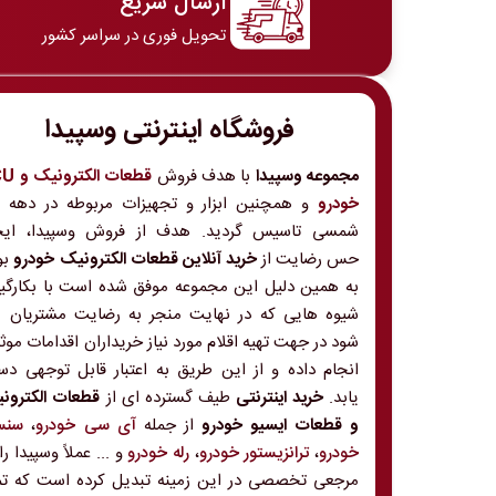
ارسال سریع
تحویل فوری در سراسر کشور
فروشگاه اینترنتی وسپیدا
مجموعه وسپیدا
با هدف فروش
قطعات الکت
خودرو
و
شمسی تاسیس گردید. هدف از فروش وسپیدا، ایج
حس رضایت از
خرید آنلاین قطعات الکترونیک خودرو
بو
به همین دلیل این مجموعه موفق شده است با بکارگی
شیوه هایی که در نهایت منجر به رضایت مشتریان 
شود در جهت تهیه اقلام مورد نیاز خریداران اقدامات موث
انجام داده و از این طریق به اعتبار قابل توجهی د
یابد.
خرید اینترنتی
طیف گسترده ای از
قطعات الکترون
و قطعات ایسیو خودرو
از جمله
آی سی خودرو
،
سنس
خودرو
،
ترانزیستور خودرو
،
رله خودرو
و ... عملاً وسپیدا را
مرجعی تخصصی در این زمینه تبدیل کرده است که تم