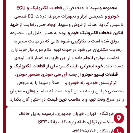
مجموعه وسپیدا
با هدف فروش
قطعات الکترونیک و ECU
خودرو
و همچنین ابزار و تجهیزات مربوطه در دهه 80 شمسی
تاسیس گردید. هدف از فروش وسپیدا، ایجاد حس رضایت از
خرید
آنلاین قطعات الکترونیک خودرو
بوده به همین دلیل این مجموعه
موفق شده است با بکارگیری شیوه هایی که در نهایت منجر به
رضایت مشتریان می شود در جهت تهیه اقلام مورد نیاز خریداران
اقدامات موثری انجام داده و از این طریق به اعتبار قابل توجهی
دست یابد.
خرید اینترنتی
طیف گسترده ای از
قطعات الکترونیک و
قطعات ایسیو خودرو
از جمله
آی سی خودرو
،
سنسور خودرو
،
ترانزیستور خودرو
،
رله خودرو
و ... عملاً وسپیدا را به مرجعی
تخصصی در این زمینه تبدیل کرده است که تمام نیازهای مشتریان
را در اسرع وقت تهیه و با
مناسب ترین قیمت
در اختیار آنان بگذارد.
فروشگاه : تهران، خیابان جمهوری، نرسیده به پل حافظ،
ساختمان توکل، طبقه زیرهمکف، پلاک B۳۳
فروشگاه : ۰۲۱۶۶۷۵۸۷۰۶