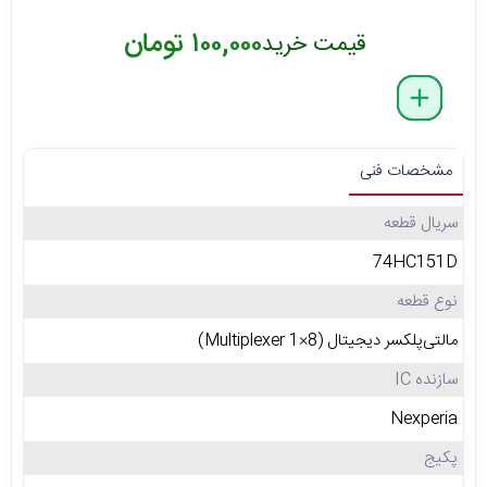
۱۰۰,۰۰۰ تومان
قیمت خرید
delete
remove
add
مشخصات فنی
سریال قطعه
74HC151D
نوع قطعه
مالتی‌پلکسر دیجیتال (Multiplexer 1×8)
سازنده IC
Nexperia
پکیج