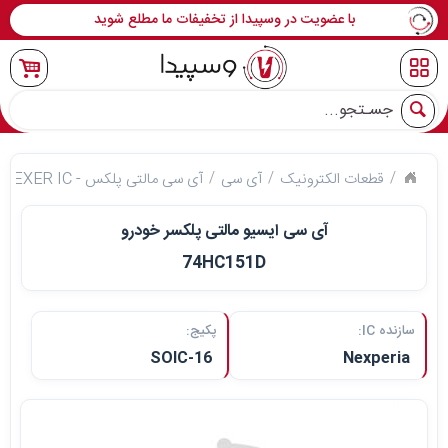
با عضویت در وسپیدا از تخفیفات ما مطلع شوید
جو
قطعات الکترونیک
آی سی
آی سی مالتی پلکس - MULTIPLEXER IC
آی سی ایسیو مالتی‌ پلکسر خودرو
74HC151D
سازنده IC:
پکیج:
SOIC-16
Nexperia