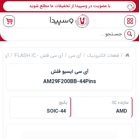
با عضویت در وسپیدا از تخفیفات ما مطلع شوید
جو
قطعات الکترونیک
آی سی
آی سی فلش - FLASH IC
آی سی ایس
آی سی ایسیو فلش
AM29F200BB-44Pins
سازنده IC:
پکیج:
SOIC-44
AMD