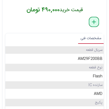
۴۹۰,۰۰۰ تومان
قیمت خرید
delete
remove
add
مشخصات فنی
سریال قطعه
AM29F200BB
نوع قطعه
Flash
سازنده IC
AMD
پکیج