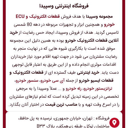
فروشگاه اینترنتی وسپیدا
مجموعه وسپیدا
با هدف فروش
قطعات الکترونیک و ECU
خودرو
و همچنین ابزار و تجهیزات مربوطه در دهه 80 شمسی
تاسیس گردید. هدف از فروش وسپیدا، ایجاد حس رضایت از
خرید
آنلاین قطعات الکترونیک خودرو
بوده به همین دلیل این مجموعه
موفق شده است با بکارگیری شیوه هایی که در نهایت منجر به
رضایت مشتریان می شود در جهت تهیه اقلام مورد نیاز خریداران
اقدامات موثری انجام داده و از این طریق به اعتبار قابل توجهی
دست یابد.
خرید اینترنتی
طیف گسترده ای از
قطعات الکترونیک و
قطعات ایسیو خودرو
از جمله
آی سی خودرو
،
سنسور خودرو
،
ترانزیستور خودرو
،
رله خودرو
و ... عملاً وسپیدا را به مرجعی
تخصصی در این زمینه تبدیل کرده است که تمام نیازهای مشتریان
را در اسرع وقت تهیه و با
مناسب ترین قیمت
در اختیار آنان بگذارد.
فروشگاه : تهران، خیابان جمهوری، نرسیده به پل حافظ،
ساختمان توکل، طبقه زیرهمکف، پلاک B۳۳