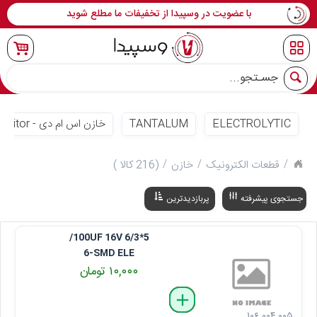
با عضویت در وسپیدا از تخفیفات ما مطلع شوید
جو
ELECTROLYTIC
TANTALUM
خازن اس ام دی - SMD Capacitor
قطعات الکترونیک
خازن
(216 کالا )
جستجوی پیشرفته
پربازدیدترین
100UF 16V 6/3*5/
6-SMD ELE
۱۰,۰۰۰ تومان
delete
remove
add
۱۰۶ ۰۰۴ ۰۰۵