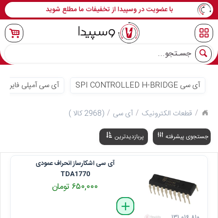
با عضویت در وسپیدا از تخفیفات ما مطلع شوید
جو
آی سی SPI CONTROLLED H-BRIDGE
آی سی آمپلی فایر - AMPLIFIER IC
قطعات الکترونیک
آی سی
(2968 کالا )
جستجوی پیشرفته
پربازدیدترین
آی سی اشکارساز انحراف عمودی
TDA1770
۶۵۰,۰۰۰ تومان
delete
remove
add
۱۳۱ ۰۱۶ ۸۱۰