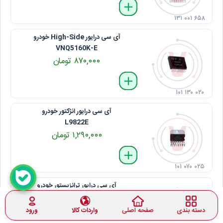
delete
remove
add
۱۳۱ ۰۰۱ ۶۵۸
آی ‌سی درایور High-Side خودرو
VNQ5160K-E
۸۷۰,۰۰۰ تومان
delete
remove
add
۱۰۱ ۱۳۰ ۰۲۰
آی ‌سی درایور انژکتور خودرو
L9822E
۱,۲۹۰,۰۰۰ تومان
delete
remove
add
۱۰۱ ۰۷۰ ۰۲۵
آی ‌سی درایور ترانزیستور خودرو
ULN2003APG
۱۲۰,۰۰۰ تومان
دسته بندی
صفحه اصلی
واردات کالا
ورود