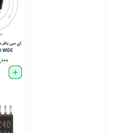
۰۵
آی سی بافر س
 WIDE
۲۸۰,۰۰۰
delete
remove
add