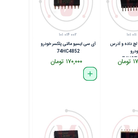
۱۰۱ ۰۱۴ ۰۰۲
۱۰۱ ۰۱۱
لچ داده و آدرس
آی سی ایسیو مالتی پلکسر خودرو
درو
74HC4852
74HCT
مان
۱۷۰,۰۰۰ تومان
delete
remove
add