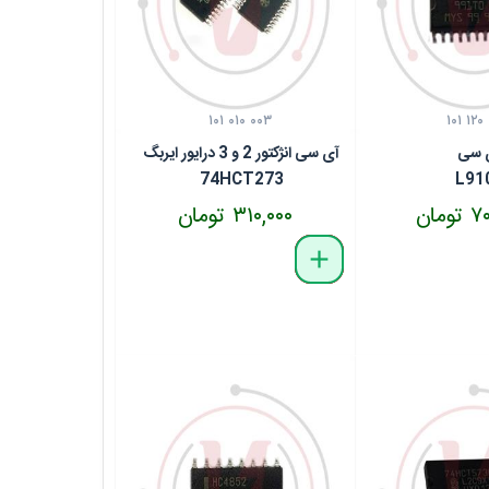
۱۰۱ ۰۱۰ ۰۰۳
۱۰۱ ۱۲۰
 سی
آی سی انژکتور 2 و 3 درایور ایربگ
74HCT273
L91
مان
۳۱۰,۰۰۰ تومان
delete
remove
add