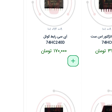
۱۰۱ ۰۹۴ ۰۰۹
۱۰۱ ۰۰۹
انژکتور اس ست
آی سی رابط کوئل
74HC240D
74HC
مان
۱۷۰,۰۰۰ تومان
delete
remove
add