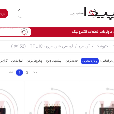
ورود
 ما
واردات قطعات الکترونیک
تمامی ق
 الکترونیک
آی سی
آی سی های سری - TTL IC
(52 کالا )
پربازدیدترین
جدیدترین
پیشنهاد ویژه
پرفروش‌ترین‌
ارزان‌ترین
گران‌تر
<<
1
2
>>